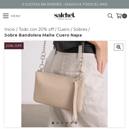
3 CUOTAS SIN INTERÉS - ENVIOS A TODO EL PAÍS
MENÚ
0
Inicio
/
Todo con 20% off
/
Cuero
/
Sobres
/
Sobre Bandolera Maite Cuero Napa
20
%
OFF