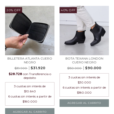
20
%
OFF
40% OFF
BILLETERA ATLANTA CUERO
BOTA TEXANA LONDON
NEGRO
CUERO NEGRO
$31.920
$90.000
$39.900
$150.000
$28.728
con
Transferencia o
3
cuotas sin interés de
depósito
$30.000
3
cuotas sin interés de
$10.640
AGREGAR AL CARRITO
AGREGAR AL CARRITO