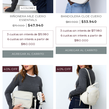
4 COLORES
RIÑONERA MILE CUERO
BANDOLERA CLOE CUERO
ESSENTIALS
$53.940
$89.900
$47.940
$79.900
3
cuotas sin interés de
$17.980
3
cuotas sin interés de
$15.980
AGREGAR AL CARRITO
AGREGAR AL CARRITO
40% OFF
40% OFF