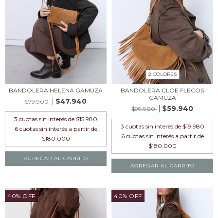
2 COLORES
BANDOLERA HELENA GAMUZA
BANDOLERA CLOE FLECOS
GAMUZA
$47.940
$79.900
$59.940
$99.900
3
cuotas sin interés de
$15.980
3
cuotas sin interés de
$19.980
AGREGAR AL CARRITO
AGREGAR AL CARRITO
40% OFF
40% OFF