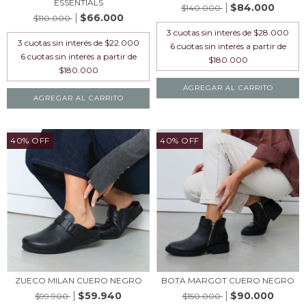
ESSENTIALS
$84.000
$140.000
$66.000
$110.000
3
cuotas sin interés de
$28.000
3
cuotas sin interés de
$22.000
AGREGAR AL CARRITO
AGREGAR AL CARRITO
40% OFF
40% OFF
ZUECO MILAN CUERO NEGRO
BOTA MARGOT CUERO NEGRO
$59.940
$90.000
$99.900
$150.000