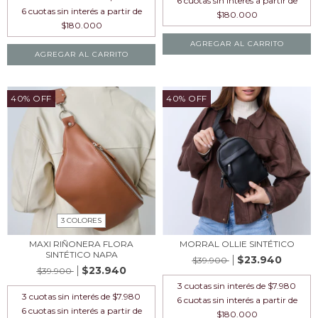
AGREGAR AL CARRITO
AGREGAR AL CARRITO
40% OFF
40% OFF
3 COLORES
MAXI RIÑONERA FLORA
MORRAL OLLIE SINTÉTICO
SINTÉTICO NAPA
$23.940
$39.900
$23.940
$39.900
3
cuotas sin interés de
$7.980
3
cuotas sin interés de
$7.980