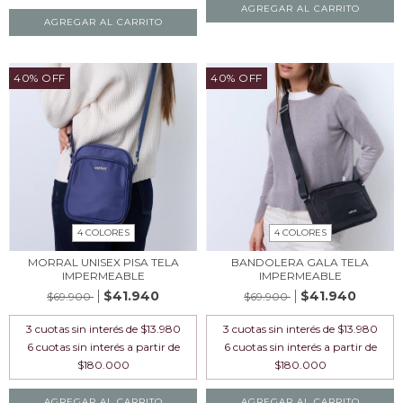
AGREGAR AL CARRITO
AGREGAR AL CARRITO
40% OFF
40% OFF
4 COLORES
4 COLORES
MORRAL UNISEX PISA TELA
BANDOLERA GALA TELA
IMPERMEABLE
IMPERMEABLE
$41.940
$41.940
$69.900
$69.900
3
cuotas sin interés de
$13.980
3
cuotas sin interés de
$13.980
AGREGAR AL CARRITO
AGREGAR AL CARRITO