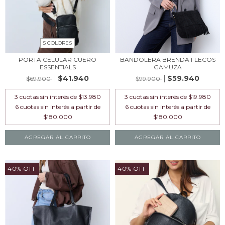
5 COLORES
PORTA CELULAR CUERO
BANDOLERA BRENDA FLECOS
ESSENTIALS
GAMUZA
$41.940
$59.940
$69.900
$99.900
3
cuotas sin interés de
$13.980
3
cuotas sin interés de
$19.980
AGREGAR AL CARRITO
AGREGAR AL CARRITO
40% OFF
40% OFF