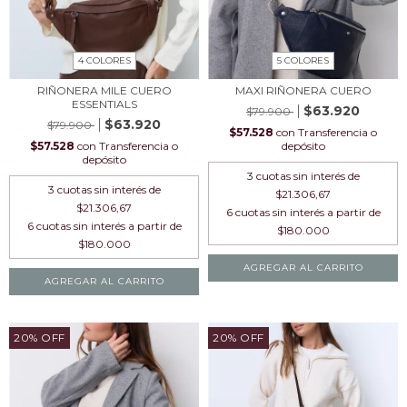
4 COLORES
5 COLORES
RIÑONERA MILE CUERO
MAXI RIÑONERA CUERO
ESSENTIALS
$63.920
$79.900
$63.920
$79.900
$57.528
con
Transferencia o
$57.528
con
Transferencia o
depósito
depósito
3
cuotas sin interés de
3
cuotas sin interés de
$21.306,67
$21.306,67
AGREGAR AL CARRITO
AGREGAR AL CARRITO
20
%
OFF
20
%
OFF