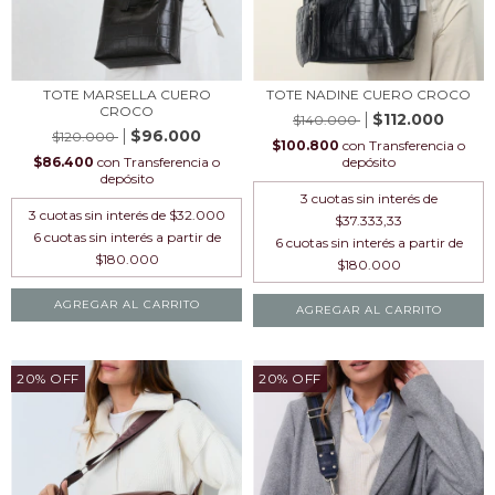
TOTE MARSELLA CUERO
TOTE NADINE CUERO CROCO
CROCO
$112.000
$140.000
$96.000
$120.000
$100.800
con
Transferencia o
$86.400
con
Transferencia o
depósito
depósito
3
cuotas sin interés de
3
cuotas sin interés de
$32.000
$37.333,33
AGREGAR AL CARRITO
AGREGAR AL CARRITO
20
%
OFF
20
%
OFF