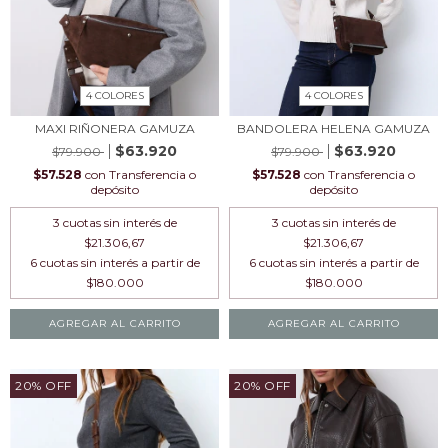
4 COLORES
4 COLORES
MAXI RIÑONERA GAMUZA
BANDOLERA HELENA GAMUZA
$63.920
$63.920
$79.900
$79.900
$57.528
con
Transferencia o
$57.528
con
Transferencia o
depósito
depósito
3
cuotas sin interés de
3
cuotas sin interés de
$21.306,67
$21.306,67
AGREGAR AL CARRITO
AGREGAR AL CARRITO
20
%
OFF
20
%
OFF