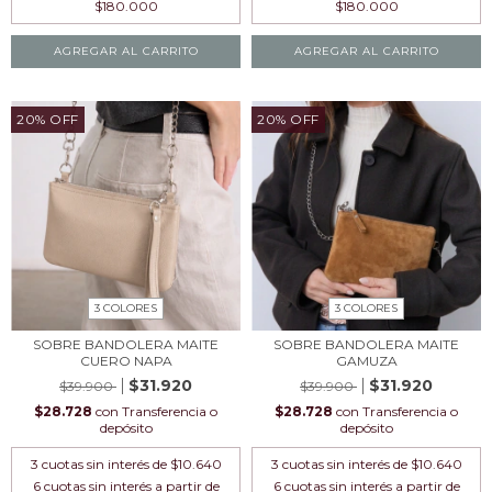
AGREGAR AL CARRITO
AGREGAR AL CARRITO
20
%
OFF
20
%
OFF
3 COLORES
3 COLORES
SOBRE BANDOLERA MAITE
SOBRE BANDOLERA MAITE
CUERO NAPA
GAMUZA
$31.920
$31.920
$39.900
$39.900
$28.728
con
Transferencia o
$28.728
con
Transferencia o
depósito
depósito
3
cuotas sin interés de
$10.640
3
cuotas sin interés de
$10.640