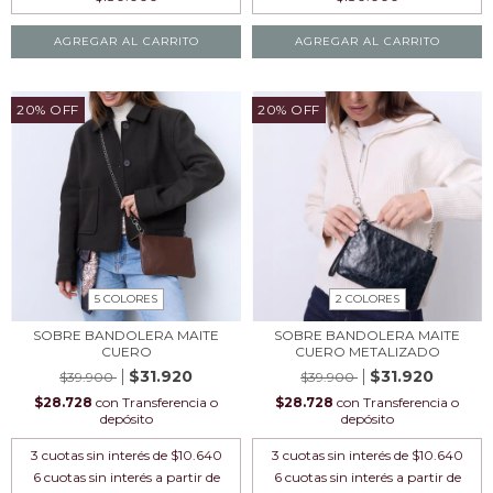
AGREGAR AL CARRITO
AGREGAR AL CARRITO
20
%
OFF
20
%
OFF
5 COLORES
2 COLORES
SOBRE BANDOLERA MAITE
SOBRE BANDOLERA MAITE
CUERO
CUERO METALIZADO
$31.920
$31.920
$39.900
$39.900
$28.728
con
Transferencia o
$28.728
con
Transferencia o
depósito
depósito
3
cuotas sin interés de
$10.640
3
cuotas sin interés de
$10.640