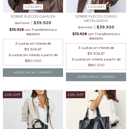
4 COLORES
2 COLORES
SOBRE FLECOS GAMUZA
SOBRE FLECOS CUERO
METALIZADO
$39.920
$49.900
$39.920
$49.900
$35.928
con
Transferencia o
depósito
$35.928
con
Transferencia o
depósito
3
cuotas sin interés de
3
cuotas sin interés de
$13.306,67
$13.306,67
AGREGAR AL CARRITO
AGREGAR AL CARRITO
20
%
OFF
20
%
OFF