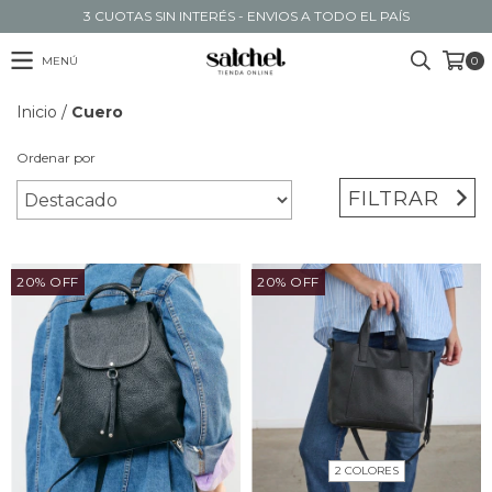
3 CUOTAS SIN INTERÉS - ENVIOS A TODO EL PAÍS
MENÚ
0
Inicio
/
Cuero
Ordenar por
FILTRAR
20
%
OFF
20
%
OFF
2 COLORES