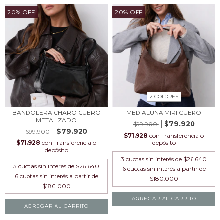
20
%
OFF
20
%
OFF
2 COLORES
BANDOLERA CHARO CUERO
MEDIALUNA MIRI CUERO
METALIZADO
$79.920
$99.900
$79.920
$99.900
$71.928
con
Transferencia o
$71.928
con
Transferencia o
depósito
depósito
3
cuotas sin interés de
$26.640
3
cuotas sin interés de
$26.640
AGREGAR AL CARRITO
AGREGAR AL CARRITO