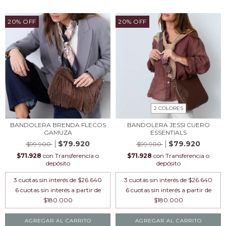
20
%
OFF
20
%
OFF
2 COLORES
BANDOLERA BRENDA FLECOS
BANDOLERA JESSI CUERO
GAMUZA
ESSENTIALS
$79.920
$79.920
$99.900
$99.900
$71.928
con
Transferencia o
$71.928
con
Transferencia o
depósito
depósito
3
cuotas sin interés de
$26.640
3
cuotas sin interés de
$26.640
AGREGAR AL CARRITO
AGREGAR AL CARRITO