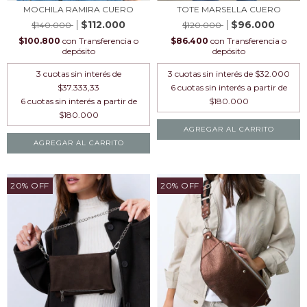
MOCHILA RAMIRA CUERO
TOTE MARSELLA CUERO
$112.000
$96.000
$140.000
$120.000
$100.800
con
Transferencia o
$86.400
con
Transferencia o
depósito
depósito
3
cuotas sin interés de
3
cuotas sin interés de
$32.000
$37.333,33
AGREGAR AL CARRITO
AGREGAR AL CARRITO
20
%
OFF
20
%
OFF