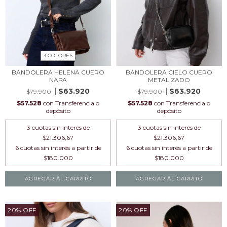
3 COLORES
BANDOLERA HELENA CUERO
BANDOLERA CIELO CUERO
NAPA
METALIZADO
$63.920
$63.920
$79.900
$79.900
$57.528
con
Transferencia o
$57.528
con
Transferencia o
depósito
depósito
3
cuotas sin interés de
3
cuotas sin interés de
$21.306,67
$21.306,67
AGREGAR AL CARRITO
AGREGAR AL CARRITO
20
%
OFF
20
%
OFF