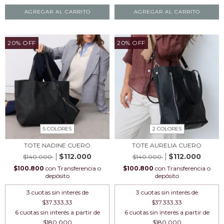
AGREGAR AL CARRITO
AGREGAR AL CARRITO
20
%
OFF
20
%
OFF
5 COLORES
2 COLORES
TOTE NADINE CUERO
TOTE AURELIA CUERO
$112.000
$112.000
$140.000
$140.000
$100.800
con
Transferencia o
$100.800
con
Transferencia o
depósito
depósito
3
cuotas sin interés de
3
cuotas sin interés de
$37.333,33
$37.333,33