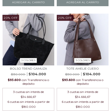
AGREGAR AL CARRITO
AGREGAR AL CARRITO
20
%
OFF
20
%
OFF
3 COLORES
3 COLORES
BOLSO TREND GAMUZA
TOTE AMELIE CUERO
$104.000
$104.000
$130.000
$130.000
$93.600
con
Transferencia o
$93.600
con
Transferencia o
depósito
depósito
3
cuotas sin interés de
3
cuotas sin interés de
$34.666,67
$34.666,67