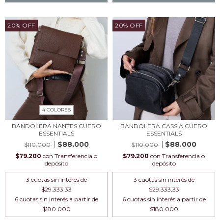
20
%
OFF
20
%
OFF
4 COLORES
BANDOLERA NANTES CUERO
BANDOLERA CASSIA CUERO
ESSENTIALS
ESSENTIALS
$88.000
$88.000
$110.000
$110.000
$79.200
con
Transferencia o
$79.200
con
Transferencia o
depósito
depósito
3
cuotas sin interés de
3
cuotas sin interés de
$29.333,33
$29.333,33