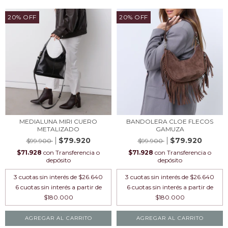
20
%
OFF
20
%
OFF
MEDIALUNA MIRI CUERO
BANDOLERA CLOE FLECOS
METALIZADO
GAMUZA
$79.920
$79.920
$99.900
$99.900
$71.928
con
Transferencia o
$71.928
con
Transferencia o
depósito
depósito
3
cuotas sin interés de
$26.640
3
cuotas sin interés de
$26.640
AGREGAR AL CARRITO
AGREGAR AL CARRITO