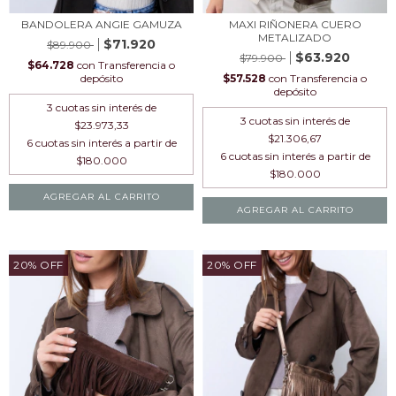
BANDOLERA ANGIE GAMUZA
MAXI RIÑONERA CUERO
METALIZADO
$71.920
$89.900
$63.920
$79.900
$64.728
con
Transferencia o
depósito
$57.528
con
Transferencia o
depósito
3
cuotas sin interés de
3
cuotas sin interés de
$23.973,33
$21.306,67
AGREGAR AL CARRITO
AGREGAR AL CARRITO
20
%
OFF
20
%
OFF