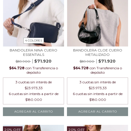
4 COLORES
BANDOLERA NINA CUERO
BANDOLERA CLOE CUERO
ESSENTIALS
METALIZADO
$71.920
$71.920
$89.900
$89.900
$64.728
con
Transferencia o
$64.728
con
Transferencia o
depósito
depósito
3
cuotas sin interés de
3
cuotas sin interés de
$23.973,33
$23.973,33
AGREGAR AL CARRITO
AGREGAR AL CARRITO
20
%
OFF
20
%
OFF