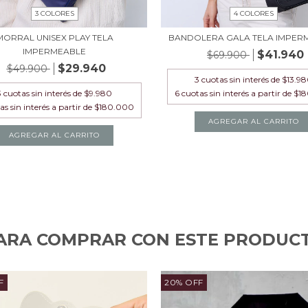
3 COLORES
4 COLORES
MORRAL UNISEX PLAY TELA
BANDOLERA GALA TELA IMPER
IMPERMEABLE
$41.940
$69.900
$29.940
$49.900
3
cuotas sin interés de
$13.9
3
cuotas sin interés de
$9.980
AGREGAR AL CARRITO
AGREGAR AL CARRITO
ARA COMPRAR CON ESTE PRODUC
F
20
%
OFF