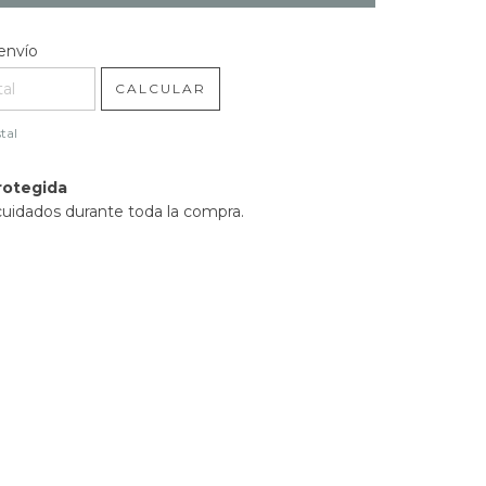
l CP:
CAMBIAR CP
envío
CALCULAR
tal
rotegida
cuidados durante toda la compra.