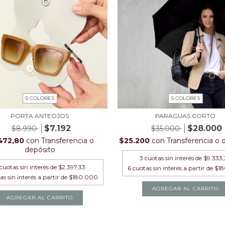
5 COLORES
5 COLORES
PORTA ANTEOJOS
PARAGUAS CORTO
$7.192
$28.000
$8.990
$35.000
472,80
con
Transferencia o
$25.200
con
Transferencia o 
depósito
3
cuotas sin interés de
$9.333,
cuotas sin interés de
$2.397,33
AGREGAR AL CARRITO
AGREGAR AL CARRITO