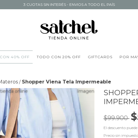
3 CUOTAS SIN INTERÉS - ENVIOS A TODO EL PAÍS
CON 40% OFF
TODO CON 20% OFF
GIFTCARDS
POR MA
Materos
Shopper Viena Tela Impermeable
/
SHOPPER
IMPERM
$
$99.900
El descuento puede
Precio sin impuest