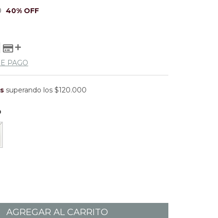
0
40
% OFF
DE PAGO
is
superando los
$120.000
O