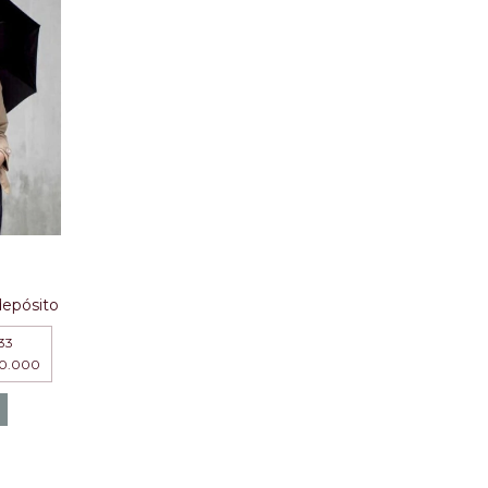
depósito
33