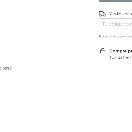
Entregas para e
Medios de 
No sé mi código pos
a
Compra p
Tus datos 
e base