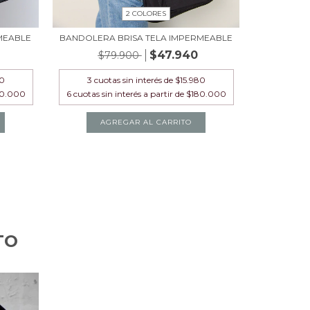
2 COLORES
MEABLE
BANDOLERA BRISA TELA IMPERMEABLE
$47.940
$79.900
80
3
cuotas sin interés de
$15.980
AGREGAR AL CARRITO
TO