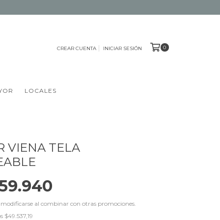
0
CREAR CUENTA
INICIAR SESIÓN
YOR
LOCALES
 VIENA TELA
EABLE
59.940
 modificarse al combinar con otras promociones.
os
$49.537,19