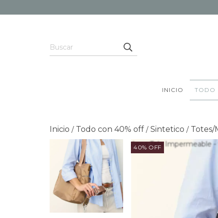
INICIO
TODO 
Inicio
Todo con 40% off
Sintetico
Totes/
/
/
/
40% OFF