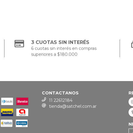
3 CUOTAS SIN INTERÉS
6 cuotas sin interés en compras
superiores a $180.000
CONTACTANOS
R
11 22612184
tienda@satchel.com.ar
N