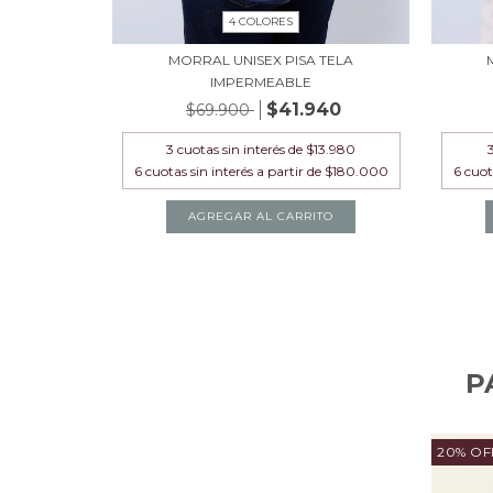
4 COLORES
MORRAL UNISEX PISA TELA
IMPERMEABLE
$41.940
$69.900
3
cuotas sin interés de
$13.980
AGREGAR AL CARRITO
P
20
%
OF