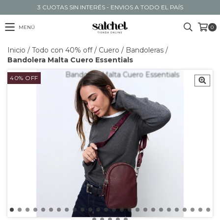
3 CUOTAS SIN INTERÉS - ENVIOS A TODO EL PAÍS
MENÚ
0
Inicio
/
Todo con 40% off
/
Cuero
/
Bandoleras
/
Bandolera Malta Cuero Essentials
40
%
OFF