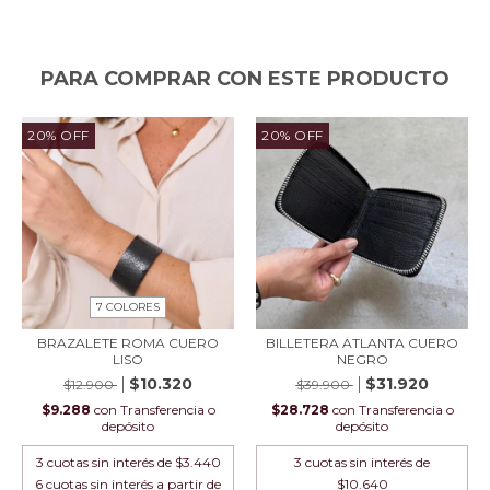
PARA COMPRAR CON ESTE PRODUCTO
20
%
OFF
20
%
OFF
7 COLORES
BRAZALETE ROMA CUERO
BILLETERA ATLANTA CUERO
LISO
NEGRO
$10.320
$31.920
$12.900
$39.900
$9.288
con
Transferencia o
$28.728
con
Transferencia o
depósito
depósito
3
cuotas sin interés de
$3.440
3
cuotas sin interés de
$10.640