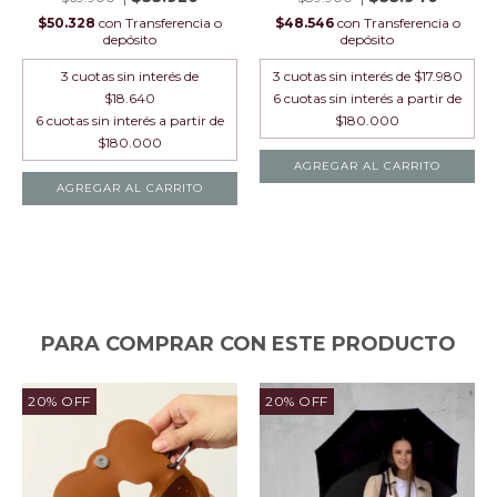
$50.328
con
Transferencia o
$48.546
con
Transferencia o
depósito
depósito
3
cuotas sin interés de
3
cuotas sin interés de
$17.980
$18.640
AGREGAR AL CARRITO
AGREGAR AL CARRITO
PARA COMPRAR CON ESTE PRODUCTO
20
%
OFF
20
%
OFF