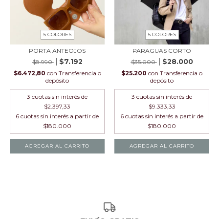
5 COLORES
5 COLORES
PORTA ANTEOJOS
PARAGUAS CORTO
$7.192
$28.000
$8.990
$35.000
$6.472,80
con
Transferencia o
$25.200
con
Transferencia o
depósito
depósito
3
cuotas sin interés de
3
cuotas sin interés de
$2.397,33
$9.333,33
AGREGAR AL CARRITO
AGREGAR AL CARRITO