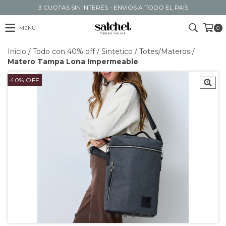
3 CUOTAS SIN INTERÉS - ENVIOS A TODO EL PAÍS
MENÚ
0
Inicio
/
Todo con 40% off
/
Sintetico
/
Totes/Materos
/
Matero Tampa Lona Impermeable
40
%
OFF