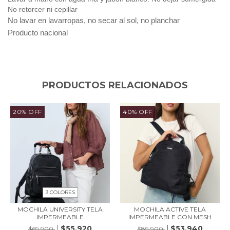
No retorcer ni cepillar
No lavar en lavarropas, no secar al sol, no planchar
Producto nacional
PRODUCTOS RELACIONADOS
20
%
OFF
40
%
OFF
3 COLORES
MOCHILA UNIVERSITY TELA
MOCHILA ACTIVE TELA
IMPERMEABLE
IMPERMEABLE CON MESH
$55.920
$53.940
$69.900
$89.900