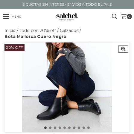
3 CUOTAS SIN INTERÉS - ENVIOS A TODO EL PAÍS
MENÚ
0
Inicio
/
Todo con 20% off
/
Calzados
/
Bota Mallorca Cuero Negro
20
%
OFF